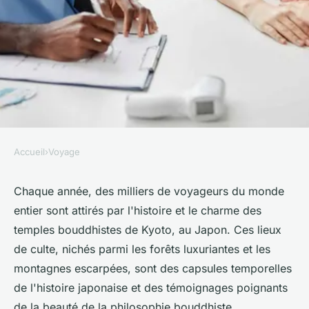
Accueil
›
Voyage
VOYAGE
Quels sont les meilleurs
Chaque année, des milliers de voyageurs du monde
entier sont attirés par l'histoire et le charme des
conseils pour visiter les
temples bouddhistes de Kyoto, au Japon. Ces lieux
temples bouddhistes de Kyoto,
de culte, nichés parmi les forêts luxuriantes et les
Japon : étiquette et moments
montagnes escarpées, sont des capsules temporelles
idéaux ?
de l'histoire japonaise et des témoignages poignants
de la beauté de la philosophie bouddhiste.