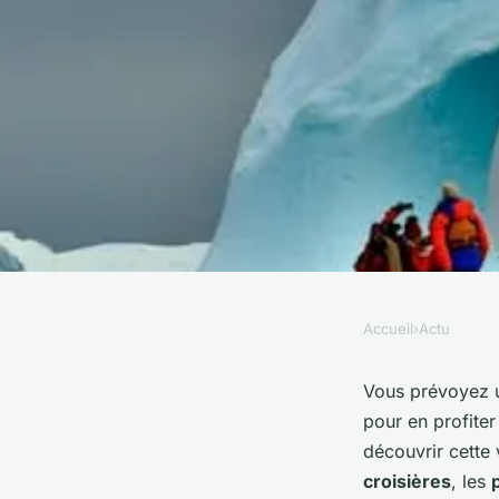
Accueil
›
Actu
ACTU
Quels conseils pour 
Vous prévoyez
pour en profiter
les canaux d'Amste
découvrir cette 
croisières
, les