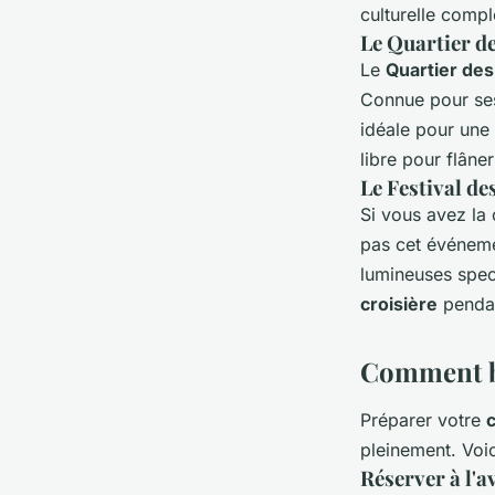
culturelle compl
Le Quartier d
Le
Quartier de
Connue pour ses
idéale pour une 
libre pour flâne
Le Festival d
Si vous avez la
pas cet événeme
lumineuses spect
croisière
pendan
Comment bi
Préparer votre
pleinement. Voi
Réserver à l'a