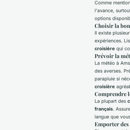
Comme mentionn
l'avance, surtou
options disponib
Choisir la bo
Il existe plusie
expériences. Lis
croisière
qui co
Prévoir la mé
La météo à Amst
des averses. Pr
parapluie si né
croisière
agréab
Comprendre l
La plupart des
c
français
. Assur
langue que vous
Emporter des 