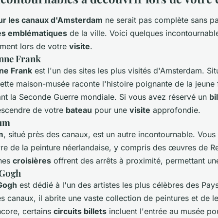
sur les canaux d'Amsterdam
ne serait pas complète sans pa
es emblématiques
de la ville. Voici quelques incontournab
ment lors de votre
visite
.
nne Frank
ne Frank
est l'un des sites les plus visités d'Amsterdam. Sit
ette maison-musée raconte l'histoire poignante de la jeune fi
ant la Seconde Guerre mondiale. Si vous avez réservé un
bi
escendre de votre
bateau
pour une
visite
approfondie.
eum
m
, situé près des canaux, est un autre incontournable. Vou
re de la peinture néerlandaise, y compris des œuvres de R
ines
croisières
offrent des arrêts à proximité, permettant u
 Gogh
Gogh
est dédié à l'un des artistes les plus célèbres des Pay
 canaux, il abrite une vaste collection de peintures et de l
core, certains
circuits billets
incluent l'entrée au musée po