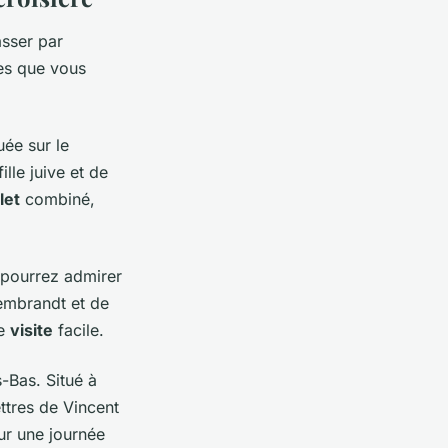
sser par
les que vous
uée sur le
lle juive et de
llet
combiné,
s pourrez admirer
embrandt et de
ne
visite
facile.
s-Bas. Situé à
ettres de Vincent
ur une journée