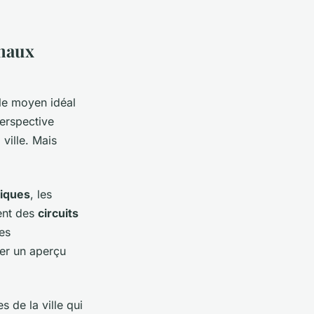
anaux
le moyen idéal
erspective
 ville. Mais
riques
, les
ent des
circuits
es
er un aperçu
 de la ville qui