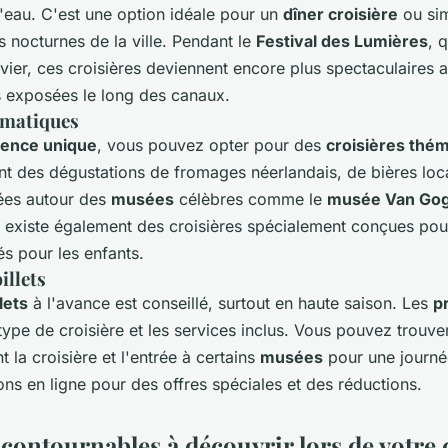
 l'eau. C'est une option idéale pour un
dîner croisière
ou si
s nocturnes de la ville. Pendant le
Festival des Lumières
, 
vier, ces croisières deviennent encore plus spectaculaires
s exposées le long des canaux.
ématiques
ience unique
, vous pouvez opter pour des
croisières thé
ent des dégustations de fromages néerlandais, de bières lo
dées autour des
musées
célèbres comme le
musée Van Go
Il existe également des croisières spécialement conçues pour
és pour les enfants.
illets
llets
à l'avance est conseillé, surtout en haute saison. Les
pr
 type de croisière et les services inclus. Vous pouvez trouv
la croisière et l'entrée à certains
musées
pour une journé
ions en ligne pour des offres spéciales et des réductions.
ncontournables à découvrir lors de votre 