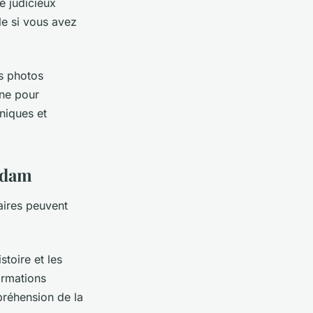
re judicieux
le si vous avez
s photos
one pour
niques et
rdam
aires peuvent
toire et les
ormations
réhension de la