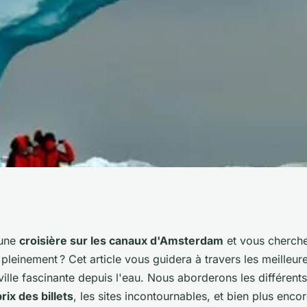
une croisière sur
 une
croisière sur les canaux d'Amsterdam
et vous cherche
 pleinement ? Cet article vous guidera à travers les meilleur
rdam, Pays-Bas?
ville fascinante depuis l'eau. Nous aborderons les différent
prix des billets
, les sites incontournables, et bien plus enco