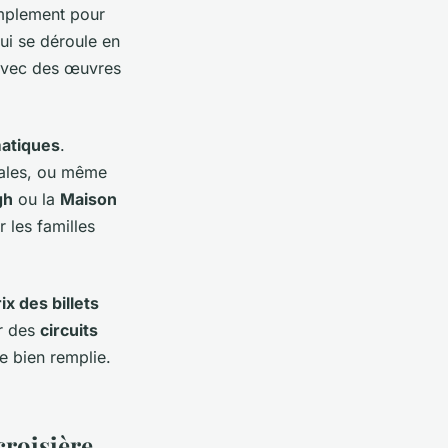
mplement pour
qui se déroule en
 avec des œuvres
matiques
.
cales, ou même
gh
ou la
Maison
 les familles
ix des billets
er des
circuits
e bien remplie.
croisière