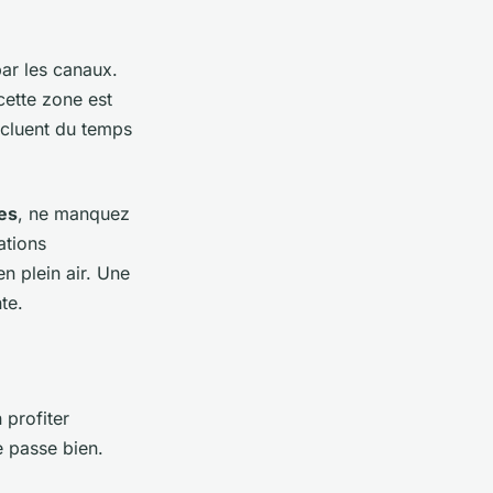
ar les canaux.
cette zone est
ncluent du temps
es
, ne manquez
ations
n plein air. Une
te.
 profiter
e passe bien.