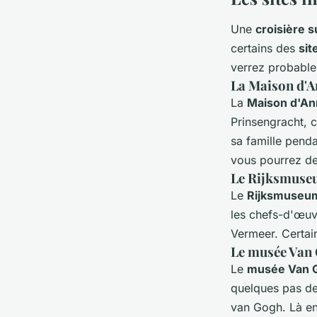
Une
croisière 
certains des
sit
verrez probable
La Maison d'A
La
Maison d'An
Prinsengracht, c
sa famille pend
vous pourrez d
Le Rijksmus
Le
Rijksmuseu
les chefs-d'œuv
Vermeer. Certa
Le musée Van
Le
musée Van 
quelques pas des
van Gogh. Là en