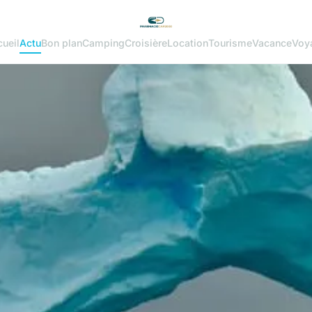
ueil
Actu
Bon plan
Camping
Croisière
Location
Tourisme
Vacance
Voy