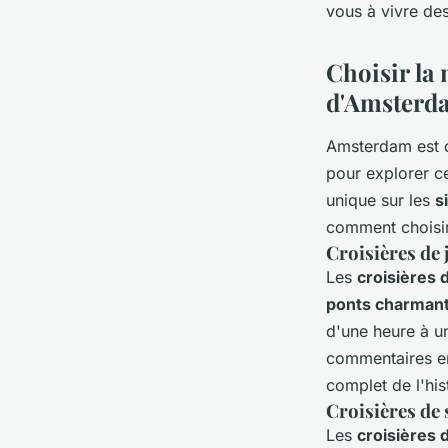
vous à vivre de
Giulia
•
21 mai 2024
•
6 min de lecture
Choisir la 
d'Amsterd
Amsterdam est 
pour explorer ce
unique sur les
s
comment choisir 
Croisières de 
Les
croisières 
ponts charman
d'une heure à u
commentaires en
complet de l'his
Croisières de 
Les
croisières 