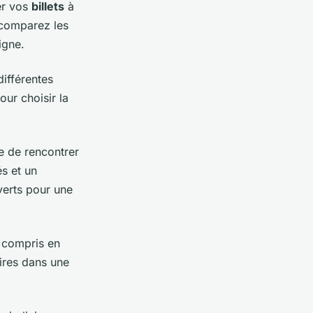
er vos
billets
à
 comparez les
igne.
ifférentes
our choisir la
e de rencontrer
s et un
erts pour une
 compris en
ires dans une