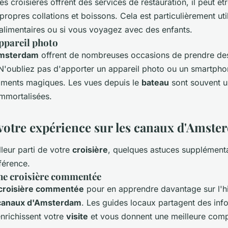
es croisières offrent des services de restauration, il peut êt
ropres collations et boissons. Cela est particulièrement uti
 alimentaires ou si vous voyagez avec des enfants.
ppareil photo
Amsterdam
offrent de nombreuses occasions de prendre de
 N'oubliez pas d'apporter un appareil photo ou un smartph
oments magiques. Les vues depuis le
bateau
sont souvent u
immortalisées.
votre expérience sur les canaux d'Amste
lleur parti de votre
croisière
, quelques astuces supplément
fférence.
une croisière commentée
croisière commentée
pour en apprendre davantage sur l'his
canaux d'Amsterdam
. Les guides locaux partagent des inf
enrichissent votre
visite
et vous donnent une meilleure comp