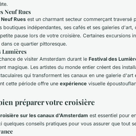
ète.
es Neuf Rues
s Neuf Rues
est un charmant secteur commerçant traversé p
 boutiques indépendantes, ses cafés et ses galeries d'art, 
petite pause lors de votre croisière. Certaines excursions i
r dans ce quartier pittoresque.
es Lumières
 chance de visiter Amsterdam durant le
Festival des Lumièr
nt magique. Les artistes du monde entier créent des install
aculaires qui transforment les canaux en une galerie d'art e
t cette période offre une
expérience
visuelle époustouflan
en préparer votre croisière
croisière sur les canaux d'Amsterdam
est essentiel pour en
ci quelques conseils pratiques pour vous assurer que tout s
vance