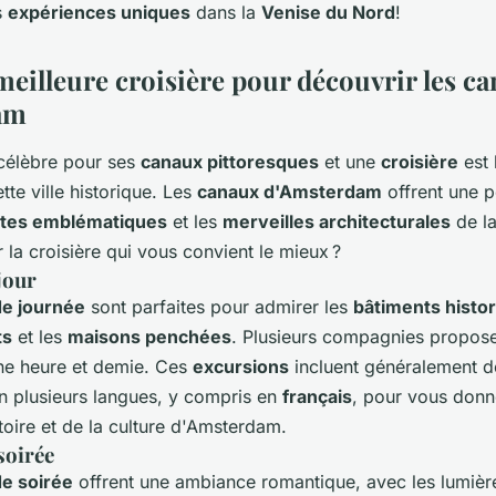
s
expériences uniques
dans la
Venise du Nord
!
meilleure croisière pour découvrir les c
am
célèbre pour ses
canaux pittoresques
et une
croisière
est 
tte ville historique. Les
canaux d'Amsterdam
offrent une p
ites emblématiques
et les
merveilles architecturales
de la
la croisière qui vous convient le mieux ?
jour
de journée
sont parfaites pour admirer les
bâtiments histo
ts
et les
maisons penchées
. Plusieurs compagnies propos
ne heure et demie. Ces
excursions
incluent généralement d
 plusieurs langues, y compris en
français
, pour vous donn
toire et de la culture d'Amsterdam.
soirée
de soirée
offrent une ambiance romantique, avec les lumières