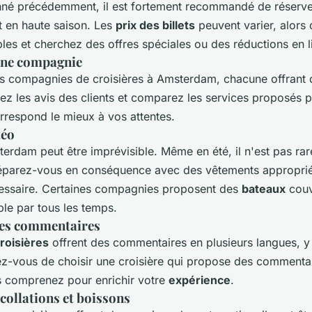
é précédemment, il est fortement recommandé de réserv
t en haute saison. Les
prix des billets
peuvent varier, alors
les et cherchez des offres spéciales ou des réductions en l
nne compagnie
urs compagnies de croisières à Amsterdam, chacune offrant d
ez les avis des clients et comparez les services proposés p
rrespond le mieux à vos attentes.
téo
erdam peut être imprévisible. Même en été, il n'est pas rar
éparez-vous en conséquence avec des vêtements approprié
cessaire. Certaines compagnies proposent des
bateaux
couv
le par tous les temps.
es commentaires
roisières
offrent des commentaires en plusieurs langues, y
ez-vous de choisir une croisière qui propose des commenta
 comprenez pour enrichir votre
expérience
.
collations et boissons