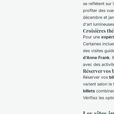
se reflètent sur
profiter des vue
décembre et jan
d'art lumineuse
Croisières th
Pour une
expér
Certaines inclu
des visites gui
d'Anne Frank
. 
avec des activit
Réserver vos b
Réserver vos
bi
varient selon le
billets
combinant 
Vérifiez les opt
Les sites i