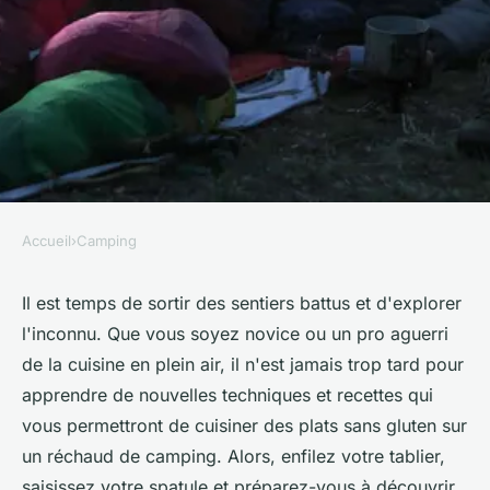
Accueil
›
Camping
CAMPING
Quelles sont les techniques
Il est temps de sortir des sentiers battus et d'explorer
l'inconnu. Que vous soyez novice ou un pro aguerri
pour cuisiner des plats sans
de la cuisine en plein air, il n'est jamais trop tard pour
gluten sur un réchaud de
apprendre de nouvelles techniques et recettes qui
camping?
vous permettront de cuisiner des plats sans gluten sur
un réchaud de camping. Alors, enfilez votre tablier,
Giulia
•
21 mai 2024
•
6 min de lecture
saisissez votre spatule et préparez-vous à découvrir