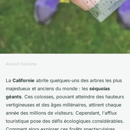
Accueil
›
Tourisme
TOURISME
Comment explorer les forêts
La
Californie
abrite quelques-uns des arbres les plus
majestueux et anciens du monde : les
séquoias
de séquoias géants en
géants
. Ces colosses, pouvant atteindre des hauteurs
Californie de manière éco-
vertigineuses et des âges millénaires, attirent chaque
responsable ?
année des millions de visiteurs. Cependant, l'afflux
touristique pose des défis écologiques considérables.
Giulia
•
21 mai 2024
•
6 min de lecture
Comment alors explorer ces forêts spectaculaires