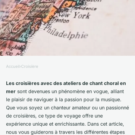
Accueil
›
Croisière
CROISIÈRE
Comment choisir une
Les croisières avec des ateliers de chant choral en
mer
sont devenues un phénomène en vogue, alliant
croisière avec des ateliers de
le plaisir de naviguer à la passion pour la musique.
chant choral en mer?
Que vous soyez un chanteur amateur ou un passionné
de croisières, ce type de voyage offre une
Giulia
•
21 mai 2024
•
4 min de lecture
expérience unique et enrichissante. Dans cet article,
nous vous guiderons à travers les différentes étapes